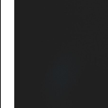
Moers
Tickets
Queerer Stammtisch im S.T.M.
Ein safer space für
LGBTQIA+* Menschen, Unentschlossene und Allies
Tickets
Ruf des Lebens – Matinée
nach Arthur Schnitzler
Tickets
Schatten und Lippen
Lesung von und mit Marine Bachelot
Nguyen. Deutsch von André Hansen
Tickets
Schloss- und Theaterfest
Tag des offenen Denkmals
Tickets
So klingt der Sommer
Songrevue
Tickets
Söhne – Matinée
von Marine Bachelot Nguyen
Tickets
Tea Time mit Jane Austen
Lesung
Tickets
Wo sind denn alle? – Matinée
von Emil Borgeest und Leo
Meier
Tickets
Wo sind denn alle? Na, hier!
Lesung von und mit Emil
Borgeest, Leo und Olaf Meier und dem Ensemble
Tickets
Zeit der Verluste
von und mit Daniel Schreiber