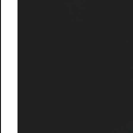
Tickets
Zum ewigen Frieden
Marathonlesung mit
Publikumsbeteiligung
Tickets
Spielplan
Spielzeit
Presse
Kontakt
Ihr Besuch
Vorverkauf
Abendkasse
Tickets und Preise
Abonnements
Spielorte
Zugänglichkeit
Das Theater
Ensemble & Team
Freunde
Kooperationen
Sponsoren
Geschichte
Offene Stellen
Junges S.T.M.
Spielplan