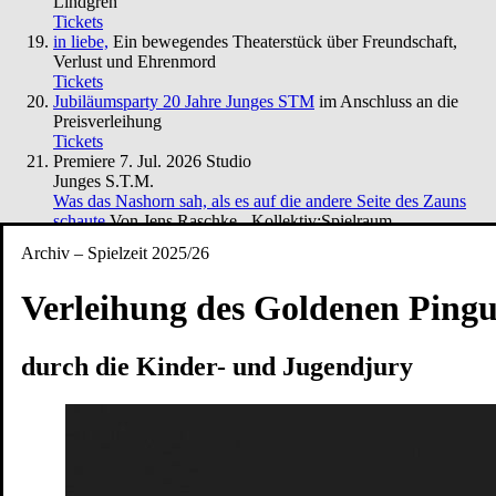
Lindgren
Tickets
in liebe,
Ein bewegendes Theaterstück über Freundschaft,
Verlust und Ehrenmord
Tickets
Jubiläumsparty 20 Jahre Junges STM
im Anschluss an die
Preisverleihung
Tickets
Premiere
7. Jul. 2026
Studio
Junges S.T.M.
Was das Nashorn sah, als es auf die andere Seite des Zauns
schaute
Von Jens Raschke - Kollektiv:Spielraum
Tickets
Archiv – Spielzeit 2025/26
Premiere
30. Apr. 2026
Schloss
Ruf des Lebens
nach Arthur Schnitzler
Verleihung des Goldenen Pingu
Tickets
34. Penguin’s Days
Kinder- und Jugendtheaterfestival
Tickets
Café Matinée
im Peschkenhaus
durch die Kinder- und Jugendjury
Tickets
Café Matinée – Peschkenhaus
Matinée
Tickets
Café Matinée
Theatercafé im Peschkenhaus
Tickets
Das Totenhaus der Lady Florence
Hörsturz