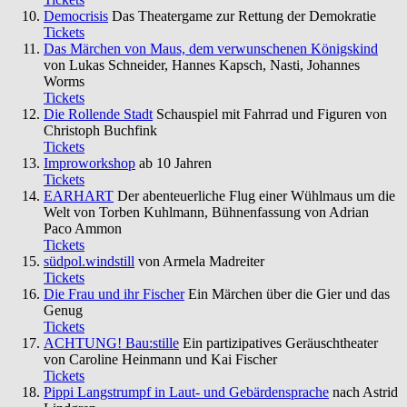
Democrisis
Das Theatergame zur Rettung der Demokratie
Tickets
Das Märchen von Maus, dem verwunschenen Königskind
von Lukas Schneider, Hannes Kapsch, Nasti, Johannes
Worms
Tickets
Die Rollende Stadt
Schauspiel mit Fahrrad und Figuren von
Christoph Buchfink
Tickets
Improworkshop
ab 10 Jahren
Tickets
EARHART
Der abenteuerliche Flug einer Wühlmaus um die
Welt von Torben Kuhlmann, Bühnenfassung von Adrian
Paco Ammon
Tickets
südpol.windstill
von Armela Madreiter
Tickets
Die Frau und ihr Fischer
Ein Märchen über die Gier und das
Genug
Tickets
ACHTUNG! Bau:stille
Ein partizipatives Geräuschtheater
von Caroline Heinmann und Kai Fischer
Tickets
Pippi Langstrumpf in Laut- und Gebärdensprache
nach Astrid