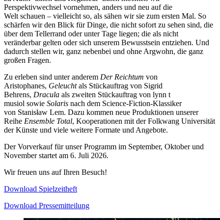
Perspektivwechsel vornehmen, anders und neu auf die
Welt schauen – vielleicht so, als sähen wir sie zum ersten Mal. So
schärfen wir den Blick für Dinge, die nicht sofort zu sehen sind, die
über dem Tellerrand oder unter Tage liegen; die als nicht
veränderbar gelten oder sich unserem Bewusstsein entziehen. Und
dadurch stellen wir, ganz nebenbei und ohne Argwohn, die ganz
großen Fragen.
Zu erleben sind unter anderem
Der Reichtum
von
Aristophanes,
Geleucht
als Stückauftrag von Sigrid
Behrens,
Dracula
als zweiten Stückauftrag von lynn t
musiol sowie
Solaris
nach dem Science-Fiction-Klassiker
von Stanisław Lem. Dazu kommen neue Produktionen unserer
Reihe
Ensemble Total
, Kooperationen mit der Folkwang Universität
der Künste und viele weitere Formate und Angebote.
Der Vorverkauf für unser Programm im September, Oktober und
November startet am 6. Juli 2026.
Wir freuen uns auf Ihren Besuch!
Download Spielzeitheft
Download Pressemitteilung