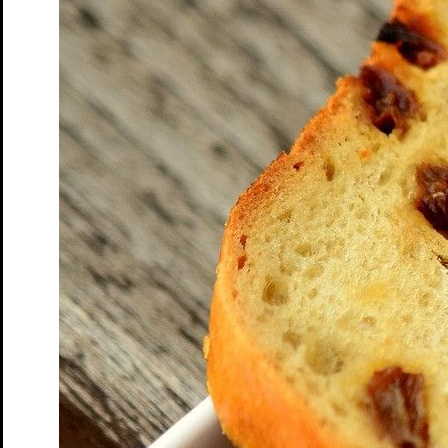
Das Theater
Ensemble & Team
Freunde
Kooperationen
Sponsoren
Geschichte
Offene Stellen
Junges S.T.M.
Spielplan
Penguin’s Days
Mitmachen
Schulen und Kitas
Förderer: