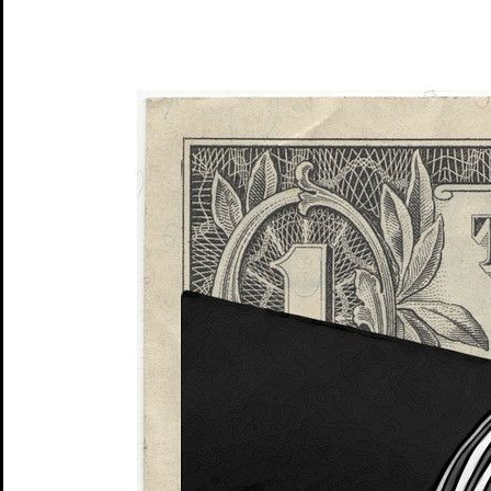
Das Theater
Ensemble & Team
Freunde
Kooperationen
Sponsoren
Geschichte
Offene Stellen
Junges S.T.M.
Spielplan
Penguin’s Days
Mitmachen
Schulen und Kitas
Förderer: