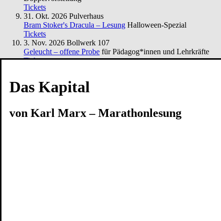
Tickets
31. Okt. 2026
Pulverhaus
Bram Stoker's Dracula – Lesung
Halloween-Spezial
Tickets
3. Nov. 2026
Bollwerk 107
Geleucht – offene Probe
für Pädagog*innen und Lehrkräfte
Tickets
7. Nov. 2026
Peschkenhaus
Café Matinée
Das Kapital
Tickets
Was das Nashorn sah, als es auf die andere Seite des Zauns
schaute
Von Jens Raschke – Kollektiv:Spielraum
von Karl Marx – Marathonlesung
Tickets
Spielplan
Spielzeit
Presse
Kontakt
Ihr Besuch
Vorverkauf
Abendkasse
Tickets und Preise
Abonnements
Spielorte
Zugänglichkeit