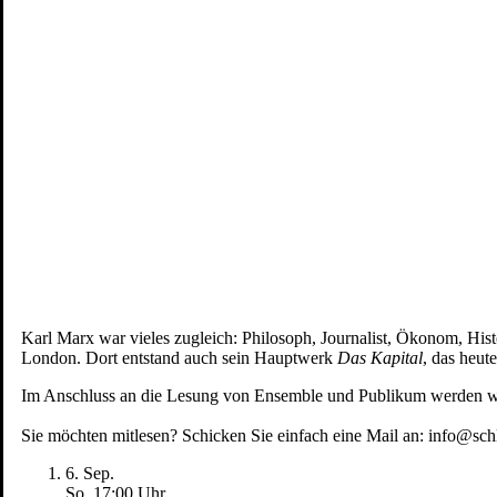
Karl Marx war vieles zugleich: Philosoph, Journalist, Ökonom, Histo
London. Dort entstand auch sein Hauptwerk
Das Kapital
, das heut
Im Anschluss an die Lesung von Ensemble und Publikum werden wir i
Sie möchten mitlesen? Schicken Sie einfach eine Mail an: info@sc
6. Sep.
So, 17
:
00 Uhr