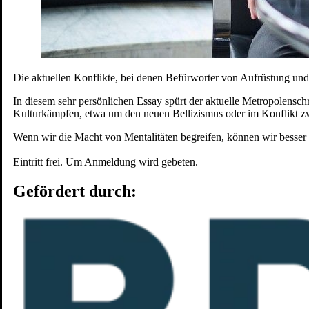
Das Theater
Ensemble & Team
Freunde
Kooperationen
Sponsoren
Geschichte
Die aktuellen Konflikte, bei denen Befürworter von Aufrüstung und
Offene Stellen
Junges S.T.M.
In diesem sehr persönlichen Essay spürt der aktuelle Metropolens
Spielplan
Kulturkämpfen, etwa um den neuen Bellizismus oder im Konflikt 
Penguin’s Days
Mitmachen
Wenn wir die Macht von Mentalitäten begreifen, können wir besser 
Schulen und Kitas
Eintritt frei. Um Anmeldung wird gebeten.
Förderer:
Gefördert durch: