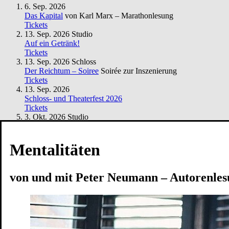
6. Sep. 2026
Das Kapital
von Karl Marx – Marathonlesung
Tickets
13. Sep. 2026
Studio
Auf ein Getränk!
Tickets
13. Sep. 2026
Schloss
Der Reichtum – Soiree
Soirée zur Inszenierung
Tickets
13. Sep. 2026
Schloss- und Theaterfest 2026
Tickets
3. Okt. 2026
Studio
Mentalitäten
von und mit Peter Neumann – Autorenlesung
Metropolenschreiber Ruhr
Tickets
Mentalitäten
4. Okt. 2026
Schloss
Führung durchs Theater
Tickets
von und mit Peter Neumann – Autorenle
7. Okt. 2026
Die Röhre
silber
Hörsturz
Tickets
11. Okt. 2026
Schloss
Der Frieden / Der Reichtum
von und nach Aristophanes –
Doppelvorstellung