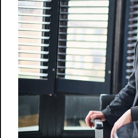
Tickets
31. Okt. 2026
Pulverhaus
Bram Stoker's Dracula – Lesung
Halloween-Spezial
Tickets
3. Nov. 2026
Bollwerk 107
Geleucht – offene Probe
für Pädagog*innen und Lehrkräfte
Tickets
7. Nov. 2026
Peschkenhaus
Café Matinée
Tickets
Was das Nashorn sah, als es auf die andere Seite des Zauns
schaute
Von Jens Raschke – Kollektiv:Spielraum
Tickets
Spielplan
Spielzeit
Presse
Kontakt
Ihr Besuch
Vorverkauf
Abendkasse
Tickets und Preise
Abonnements
Spielorte
Zugänglichkeit