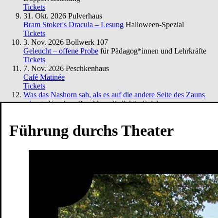
Tickets
31. Okt. 2026
Pulverhaus
Bram Stoker's Dracula – Lesung
Halloween-Spezial
Tickets
3. Nov. 2026
Bollwerk 107
Geleucht – offene Probe
für Pädagog*innen und Lehrkräfte
Tickets
7. Nov. 2026
Peschkenhaus
Café Matinée
Tickets
Was das Nashorn sah, als es auf die andere Seite des Zauns
schaute
Von Jens Raschke – Kollektiv:Spielraum
Tickets
Führung durchs Theater
Spielplan
Spielzeit
Presse
Kontakt
Ihr Besuch
Vorverkauf
Abendkasse
Tickets und Preise
Abonnements
Spielorte
Zugänglichkeit