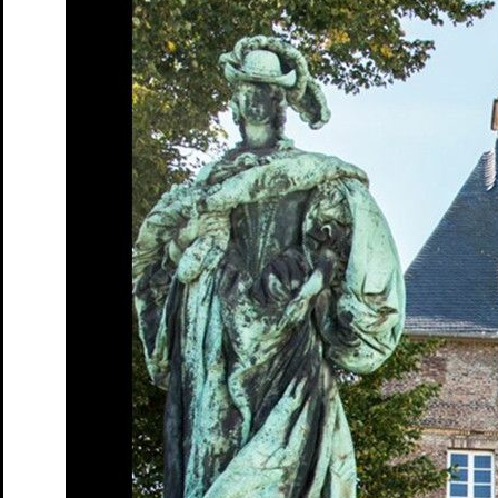
Das Theater
Ensemble & Team
Freunde
Kooperationen
Sponsoren
Geschichte
Offene Stellen
Junges S.T.M.
Spielplan
Penguin’s Days
Mitmachen
Schulen und Kitas
Förderer: