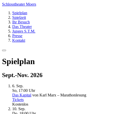
Schlosstheater Moers
Spielplan
Spielzeit
Ihr Besuch
Das Theater
Junges S.T.M.
Presse
Kontakt
Spielplan
Sept.-Nov. 2026
6. Sep.
So, 17
:
00 Uhr
Das Kapital
von Karl Marx – Marathonlesung
Tickets
Kostenlos
10. Sep.
Do, 18
:
00 Uhr