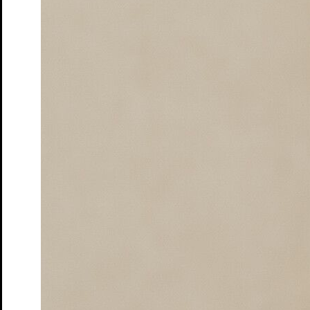
Tickets
Der Frieden – Matinée
nach Aristophanes und Antoine Vitez
Tickets
Dieser Drang nach Härte
Autorinnenlesung von und mit Eva
von Redecker
Tickets
Gemeinsam schauen – Der Frieden
Theater-Speed-Dating
Tickets
Gemeinsam schauen – Ruf des Lebens
Rahmenveranstaltung
zur Vorstellung "Ruf des Lebens"
Tickets
Gemeinsam schauen – Söhne
Theater-Speed-Dating
Tickets
Gemeinsam schauen – Wo sind denn alle?
Theater-Speed-
Dating
Tickets
GUDE LEUDE – Gude Show
Gastspiel
Tickets
GUDE LEUDE vs. KI
Gastspiel
Tickets
An Chéad Chaillteanas Éisteachta Tobann in 2026
Hörsturz
Tickets
Kunst
von Yasmina Reza. Deutsch von Eugen Helmlé
Tickets
Moerser Perspektiven
Podiumsdiskussion im Schlosstheater