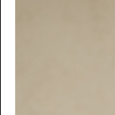
Tickets
Premiere
13. Dez. 2025
Kapelle
Söhne
von Marine Bachelot Nguyen. Deutsch von Claudia
Hamm
Tickets
Premiere
26. Feb. 2026
Schloss
Wo sind denn alle?
von Leo Meier und Emil Borgeest
Tickets
Premiere
10. Apr. 2026
Studio
Junges S.T.M.
20. Juli: Ein Zeitstück
von Bernhard Schlink
Tickets
Früher war alles besser!
Politisch Defekt – Talk-Format
Tickets
Premiere
15. Mai. 2026
Studio
Junges S.T.M.
Alles, was die Zeit behält
Generation T
Tickets
Premiere
24. Mai. 2026
Studio
Coward’s heart
von und mit Catherine Elsen
Tickets
Premiere
5. Jun. 2026
Kapelle
Adams Äpfel
von Anders Thomas Jensen | Eine
Zusammenarbeit mit der Folkwang Universität der Künste
Tickets