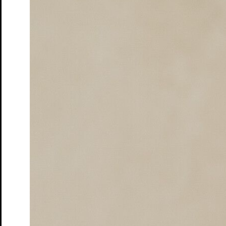
Lindgren
Tickets
in liebe,
Ein bewegendes Theaterstück über Freundschaft,
Verlust und Ehrenmord
Tickets
Jubiläumsparty 20 Jahre Junges STM
im Anschluss an die
Preisverleihung
Tickets
Premiere
7. Jul. 2026
Studio
Junges S.T.M.
Was das Nashorn sah, als es auf die andere Seite des Zauns
schaute
Von Jens Raschke - Kollektiv:Spielraum
Tickets
Premiere
30. Apr. 2026
Schloss
Ruf des Lebens
nach Arthur Schnitzler
Tickets
34. Penguin’s Days
Kinder- und Jugendtheaterfestival
Tickets
Café Matinée
im Peschkenhaus
Tickets
Café Matinée – Peschkenhaus
Matinée
Tickets
Café Matinée
Theatercafé im Peschkenhaus
Tickets
Das Totenhaus der Lady Florence
Hörsturz