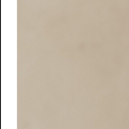
Tickets
Zum ewigen Frieden
Marathonlesung mit
Publikumsbeteiligung
Tickets
Spielplan
Spielzeit
Presse
Kontakt
Ihr Besuch
Vorverkauf
Abendkasse
Tickets und Preise
Abonnements
Spielorte
Zugänglichkeit
Das Theater
Ensemble & Team
Freunde
Kooperationen
Sponsoren
Geschichte
Offene Stellen
Junges S.T.M.
Spielplan