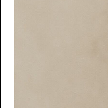
Moers
Tickets
Queerer Stammtisch im S.T.M.
Ein safer space für
LGBTQIA+* Menschen, Unentschlossene und Allies
Tickets
Ruf des Lebens – Matinée
nach Arthur Schnitzler
Tickets
Schatten und Lippen
Lesung von und mit Marine Bachelot
Nguyen. Deutsch von André Hansen
Tickets
Schloss- und Theaterfest
Tag des offenen Denkmals
Tickets
So klingt der Sommer
Songrevue
Tickets
Söhne – Matinée
von Marine Bachelot Nguyen
Tickets
Tea Time mit Jane Austen
Lesung
Tickets
Wo sind denn alle? – Matinée
von Emil Borgeest und Leo
Meier
Tickets
Wo sind denn alle? Na, hier!
Lesung von und mit Emil
Borgeest, Leo und Olaf Meier und dem Ensemble
Tickets
Zeit der Verluste
von und mit Daniel Schreiber