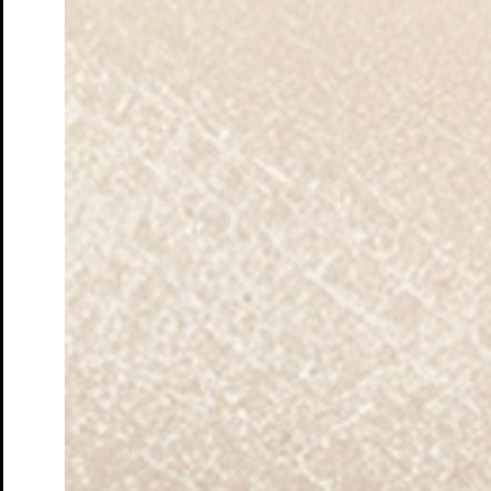
Instagram S.T.M.
Facebook S.T.M.
Instagram Junges S.T.M.
Impressum
AGBs & Datenschutz
S.T.M.
Newsletter