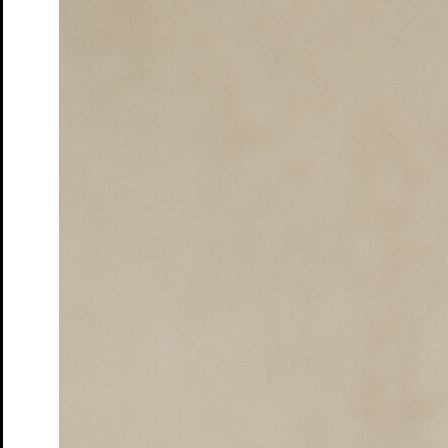
Democrisis
Das Theatergame zur Rettung der Demokratie
Tickets
Das Märchen von Maus, dem verwunschenen Königskind
von Lukas Schneider, Hannes Kapsch, Nasti, Johannes
Worms
Tickets
Die Rollende Stadt
Schauspiel mit Fahrrad und Figuren von
Christoph Buchfink
Tickets
Improworkshop
ab 10 Jahren
Tickets
EARHART
Der abenteuerliche Flug einer Wühlmaus um die
Welt von Torben Kuhlmann, Bühnenfassung von Adrian
Paco Ammon
Tickets
südpol.windstill
von Armela Madreiter
Tickets
Die Frau und ihr Fischer
Ein Märchen über die Gier und das
Genug
Tickets
ACHTUNG! Bau:stille
Ein partizipatives Geräuschtheater
von Caroline Heinmann und Kai Fischer
Tickets
Pippi Langstrumpf in Laut- und Gebärdensprache
nach Astrid