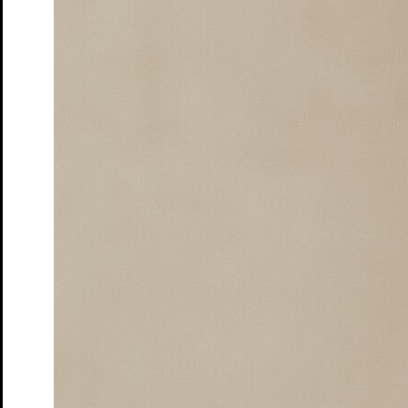
Penguin’s Days
Mitmachen
Schulen und Kitas
Förderer: