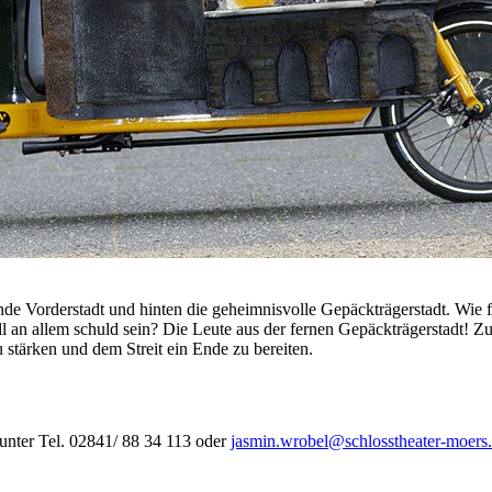
ristoph Buchfink
 Welt von Torben Kuhlmann, Bühnenfassung von Adrian Paco Ammon
Genug
n Caroline Heinmann und Kai Fischer
Lindgren
de Vorderstadt und hinten die geheimnisvolle Gepäckträgerstadt. Wie f
lust und Ehrenmord
l an allem schuld sein? Die Leute aus der fernen Gepäckträgerstadt! 
u stärken und dem Streit ein Ende zu bereiten.
sverleihung
aute
Von Jens Raschke - Kollektiv:Spielraum
 unter Tel. 02841/ 88 34 113 oder
jasmin.wrobel@schlosstheater-moers