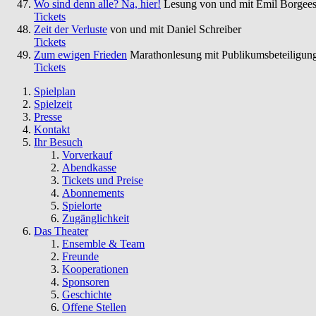
Wo sind denn alle? Na, hier!
Lesung von und mit Emil Borgees
Tickets
Zeit der Verluste
von und mit Daniel Schreiber
Tickets
Zum ewigen Frieden
Marathonlesung mit Publikumsbeteiligun
Tickets
Spielplan
Spielzeit
Presse
Kontakt
Ihr Besuch
Vorverkauf
Abendkasse
Tickets und Preise
Abonnements
Spielorte
Zugänglichkeit
Das Theater
Ensemble & Team
Freunde
Kooperationen
Sponsoren
Geschichte
Offene Stellen