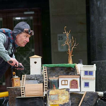
amm
t mit der Folkwang Universität der Künste
Lukas Schneider, Hannes Kapsch, Nasti, Johannes Worms