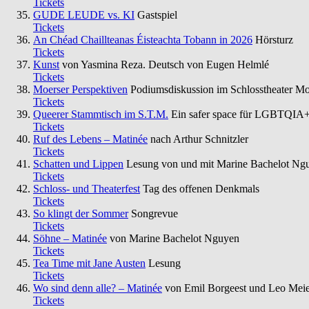
Tickets
GUDE LEUDE vs. KI
Gastspiel
Tickets
An Chéad Chaillteanas Éisteachta Tobann in 2026
Hörsturz
Tickets
Kunst
von Yasmina Reza. Deutsch von Eugen Helmlé
Tickets
Moerser Perspektiven
Podiumsdiskussion im Schlosstheater Mo
Tickets
Queerer Stammtisch im S.T.M.
Ein safer space für LGBTQIA+
Tickets
Ruf des Lebens – Matinée
nach Arthur Schnitzler
Tickets
Schatten und Lippen
Lesung von und mit Marine Bachelot Ng
Tickets
Schloss- und Theaterfest
Tag des offenen Denkmals
Tickets
So klingt der Sommer
Songrevue
Tickets
Söhne – Matinée
von Marine Bachelot Nguyen
Tickets
Tea Time mit Jane Austen
Lesung
Tickets
Wo sind denn alle? – Matinée
von Emil Borgeest und Leo Mei
Tickets