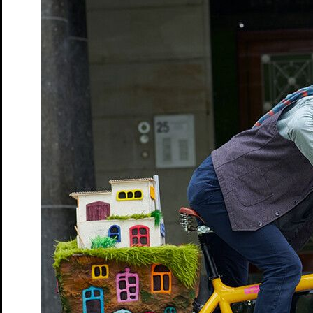
Premiere
13. Dez. 2025
Kapelle
Söhne
von Marine Bachelot Nguyen. Deutsch von Claudia H
Tickets
Premiere
26. Feb. 2026
Schloss
Wo sind denn alle?
von Leo Meier und Emil Borgeest
Tickets
Premiere
10. Apr. 2026
Studio
Junges S.T.M.
20. Juli: Ein Zeitstück
von Bernhard Schlink
Tickets
Früher war alles besser!
Politisch Defekt – Talk-Format
Tickets
Premiere
15. Mai. 2026
Studio
Junges S.T.M.
Alles, was die Zeit behält
Generation T
Tickets
Premiere
24. Mai. 2026
Studio
Coward’s heart
von und mit Catherine Elsen
Tickets
Premiere
5. Jun. 2026
Kapelle
Adams Äpfel
von Anders Thomas Jensen | Eine Zusammenarbei
Tickets
Democrisis
Das Theatergame zur Rettung der Demokratie
Tickets
Das Märchen von Maus, dem verwunschenen Königskind
von 