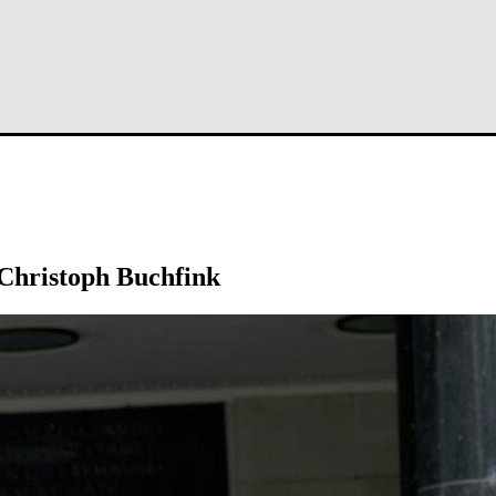
 Christoph Buchfink
n Claus Bremer, Hartmut Kirste und Lothar Sprees