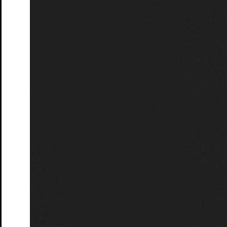
Democrisis
Das Theatergame zur Rettung der Demokratie
Tickets
Das Märchen von Maus, dem verwunschenen Königskind
von Lukas Schneider, Hannes Kapsch, Nasti, Johannes
Worms
Tickets
Die Rollende Stadt
Schauspiel mit Fahrrad und Figuren von
Christoph Buchfink
Tickets
Improworkshop
ab 10 Jahren
Tickets
EARHART
Der abenteuerliche Flug einer Wühlmaus um die
Welt von Torben Kuhlmann, Bühnenfassung von Adrian
Paco Ammon
Tickets
südpol.windstill
von Armela Madreiter
Tickets
Die Frau und ihr Fischer
Ein Märchen über die Gier und das
Genug
Tickets
ACHTUNG! Bau:stille
Ein partizipatives Geräuschtheater
von Caroline Heinmann und Kai Fischer
Tickets
Pippi Langstrumpf in Laut- und Gebärdensprache
nach Astrid