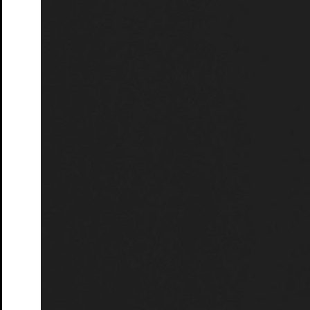
Tickets
Der Frieden – Matinée
nach Aristophanes und Antoine Vitez
Tickets
Dieser Drang nach Härte
Autorinnenlesung von und mit Eva
von Redecker
Tickets
Gemeinsam schauen – Der Frieden
Theater-Speed-Dating
Tickets
Gemeinsam schauen – Ruf des Lebens
Rahmenveranstaltung
zur Vorstellung "Ruf des Lebens"
Tickets
Gemeinsam schauen – Söhne
Theater-Speed-Dating
Tickets
Gemeinsam schauen – Wo sind denn alle?
Theater-Speed-
Dating
Tickets
GUDE LEUDE – Gude Show
Gastspiel
Tickets
GUDE LEUDE vs. KI
Gastspiel
Tickets
An Chéad Chaillteanas Éisteachta Tobann in 2026
Hörsturz
Tickets
Kunst
von Yasmina Reza. Deutsch von Eugen Helmlé
Tickets
Moerser Perspektiven
Podiumsdiskussion im Schlosstheater