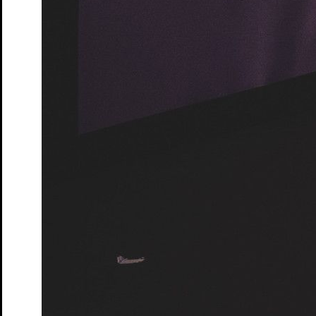
Tickets
Zum ewigen Frieden
Marathonlesung mit
Publikumsbeteiligung
Tickets
Spielplan
Spielzeit
Presse
Kontakt
Ihr Besuch
Vorverkauf
Abendkasse
Tickets und Preise
Abonnements
Spielorte
Zugänglichkeit
Das Theater
Ensemble & Team
Freunde
Kooperationen
Sponsoren
Geschichte
Offene Stellen
Junges S.T.M.
Spielplan