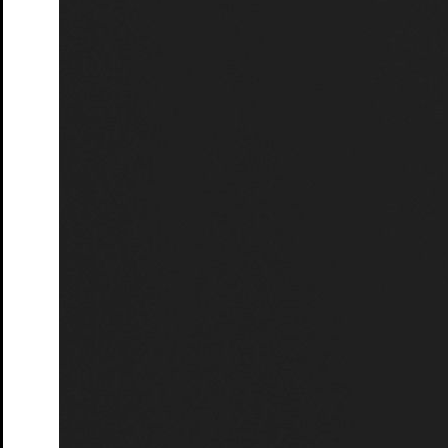
Lindgren
Tickets
in liebe,
Ein bewegendes Theaterstück über Freundschaft,
Verlust und Ehrenmord
Tickets
Jubiläumsparty 20 Jahre Junges STM
im Anschluss an die
Preisverleihung
Tickets
Premiere
7. Jul. 2026
Studio
Junges S.T.M.
Was das Nashorn sah, als es auf die andere Seite des Zauns
schaute
Von Jens Raschke - Kollektiv:Spielraum
Tickets
Premiere
30. Apr. 2026
Schloss
Ruf des Lebens
nach Arthur Schnitzler
Tickets
34. Penguin’s Days
Kinder- und Jugendtheaterfestival
Tickets
Café Matinée
im Peschkenhaus
Tickets
Café Matinée – Peschkenhaus
Matinée
Tickets
Café Matinée
Theatercafé im Peschkenhaus
Tickets
Das Totenhaus der Lady Florence
Hörsturz