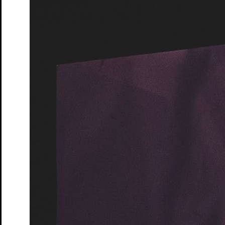
Moers
Tickets
Queerer Stammtisch im S.T.M.
Ein safer space für
LGBTQIA+* Menschen, Unentschlossene und Allies
Tickets
Ruf des Lebens – Matinée
nach Arthur Schnitzler
Tickets
Schatten und Lippen
Lesung von und mit Marine Bachelot
Nguyen. Deutsch von André Hansen
Tickets
Schloss- und Theaterfest
Tag des offenen Denkmals
Tickets
So klingt der Sommer
Songrevue
Tickets
Söhne – Matinée
von Marine Bachelot Nguyen
Tickets
Tea Time mit Jane Austen
Lesung
Tickets
Wo sind denn alle? – Matinée
von Emil Borgeest und Leo
Meier
Tickets
Wo sind denn alle? Na, hier!
Lesung von und mit Emil
Borgeest, Leo und Olaf Meier und dem Ensemble
Tickets
Zeit der Verluste
von und mit Daniel Schreiber