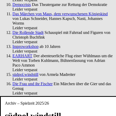
Democrisis
Das Theatergame zur Rettung der Demokratie
Leider verpasst
Das Märchen von Maus, dem verwunschenen Königskind
von Lukas Schneider, Hannes Kapsch, Nasti, Johannes
Worms
Leider verpasst
Die Rollende Stadt
Schauspiel mit Fahrrad und Figuren von
Christoph Buchfink
Leider verpasst
Improworkshop
ab 10 Jahren
Leider verpasst
EARHART
Der abenteuerliche Flug einer Wühlmaus um die
Welt von Torben Kuhlmann, Bühnenfassung von Adrian
Paco Ammon
Leider verpasst
südpol.windstill
von Armela Madreiter
Leider verpasst
Die Frau und ihr Fischer
Ein Märchen über die Gier und das
Genug
Leider verpasst
ACHTUNG! Bau:stille
Ein partizipatives Geräuschtheater
von Caroline Heinmann und Kai Fischer
Archiv – Spielzeit 2025/26
Leider verpasst
Pippi Langstrumpf in Laut- und Gebärdensprache
nach Astrid
südpol.windstill