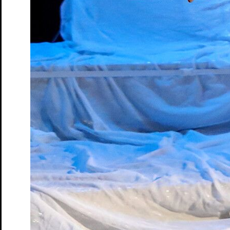
Moers
Tickets
Queerer Stammtisch im S.T.M.
Ein safer space für
LGBTQIA+* Menschen, Unentschlossene und Allies
Tickets
Ruf des Lebens – Matinée
nach Arthur Schnitzler
Tickets
Schatten und Lippen
Lesung von und mit Marine Bachelot
Nguyen. Deutsch von André Hansen
Tickets
Schloss- und Theaterfest
Tag des offenen Denkmals
Tickets
So klingt der Sommer
Songrevue
Tickets
Söhne – Matinée
von Marine Bachelot Nguyen
Tickets
Tea Time mit Jane Austen
Lesung
Tickets
Wo sind denn alle? – Matinée
von Emil Borgeest und Leo
Meier
Tickets
Wo sind denn alle? Na, hier!
Lesung von und mit Emil
Borgeest, Leo und Olaf Meier und dem Ensemble
Tickets
Zeit der Verluste
von und mit Daniel Schreiber