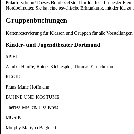
Penguin’s Days
Polarforscherin! Dieses Berufsziel steht für Ida fest. Ihr bester Fr
Mitmachen
Nordpolmutter. Sie hat eine psychische Erkrankung, mit der Ida zu l
Schulen und Kitas
Gruppenbuchungen
Förderer:
Kartenreservierung für Klassen und Gruppen für alle Vorstellungen
Kinder- und Jugendtheater Dortmund
SPIEL
Annika Hauffe, Rainer Kleinespiel, Thomas Ehrlichmann
REGIE
Franz Marie Hoffmann
BÜHNE UND KOSTÜME
Theresa Mielich, Lisa Kreis
MUSIK
Murphy Martyna Baginski