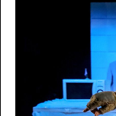
Tickets
Der Frieden – Matinée
nach Aristophanes und Antoine Vitez
Tickets
Dieser Drang nach Härte
Autorinnenlesung von und mit Eva
von Redecker
Tickets
Gemeinsam schauen – Der Frieden
Theater-Speed-Dating
Tickets
Gemeinsam schauen – Ruf des Lebens
Rahmenveranstaltung
zur Vorstellung "Ruf des Lebens"
Tickets
Gemeinsam schauen – Söhne
Theater-Speed-Dating
Tickets
Gemeinsam schauen – Wo sind denn alle?
Theater-Speed-
Dating
Tickets
GUDE LEUDE – Gude Show
Gastspiel
Tickets
GUDE LEUDE vs. KI
Gastspiel
Tickets
An Chéad Chaillteanas Éisteachta Tobann in 2026
Hörsturz
Tickets
Kunst
von Yasmina Reza. Deutsch von Eugen Helmlé
Tickets
Moerser Perspektiven
Podiumsdiskussion im Schlosstheater