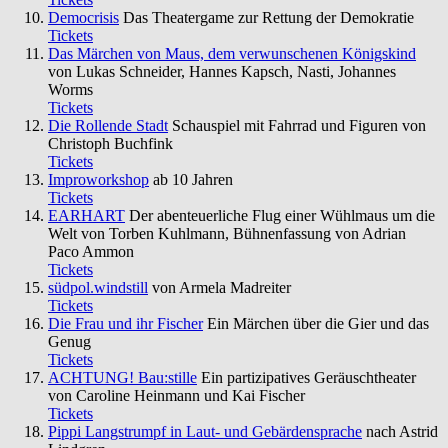
Democrisis
Das Theatergame zur Rettung der Demokratie
Tickets
Das Märchen von Maus, dem verwunschenen Königskind
von Lukas Schneider, Hannes Kapsch, Nasti, Johannes
Worms
Tickets
Die Rollende Stadt
Schauspiel mit Fahrrad und Figuren von
Christoph Buchfink
Tickets
Improworkshop
ab 10 Jahren
Tickets
EARHART
Der abenteuerliche Flug einer Wühlmaus um die
Welt von Torben Kuhlmann, Bühnenfassung von Adrian
Paco Ammon
Tickets
südpol.windstill
von Armela Madreiter
Tickets
Die Frau und ihr Fischer
Ein Märchen über die Gier und das
Genug
Tickets
ACHTUNG! Bau:stille
Ein partizipatives Geräuschtheater
von Caroline Heinmann und Kai Fischer
Tickets
Pippi Langstrumpf in Laut- und Gebärdensprache
nach Astrid