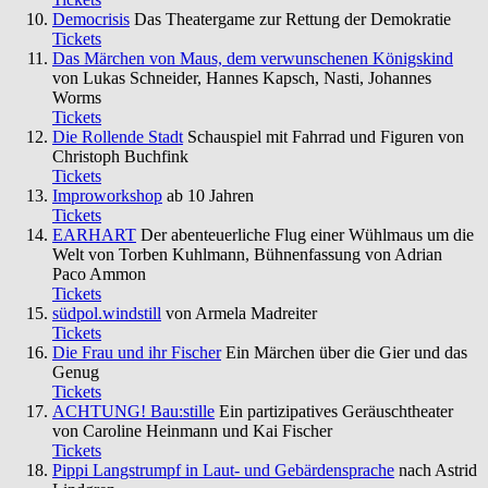
Democrisis
Das Theatergame zur Rettung der Demokratie
Tickets
Das Märchen von Maus, dem verwunschenen Königskind
von Lukas Schneider, Hannes Kapsch, Nasti, Johannes
Worms
Tickets
Die Rollende Stadt
Schauspiel mit Fahrrad und Figuren von
Christoph Buchfink
Tickets
Improworkshop
ab 10 Jahren
Tickets
EARHART
Der abenteuerliche Flug einer Wühlmaus um die
Welt von Torben Kuhlmann, Bühnenfassung von Adrian
Paco Ammon
Tickets
südpol.windstill
von Armela Madreiter
Tickets
Die Frau und ihr Fischer
Ein Märchen über die Gier und das
Genug
Tickets
ACHTUNG! Bau:stille
Ein partizipatives Geräuschtheater
von Caroline Heinmann und Kai Fischer
Tickets
Pippi Langstrumpf in Laut- und Gebärdensprache
nach Astrid