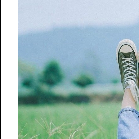
Tickets
Zum ewigen Frieden
Marathonlesung mit
Publikumsbeteiligung
Tickets
Spielplan
Spielzeit
Presse
Kontakt
Ihr Besuch
Vorverkauf
Abendkasse
Tickets und Preise
Abonnements
Spielorte
Zugänglichkeit
Das Theater
Ensemble & Team
Freunde
Kooperationen
Sponsoren
Geschichte
Offene Stellen
Junges S.T.M.
Spielplan