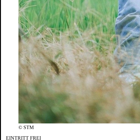
Penguin’s Days
Mitmachen
Schulen und Kitas
Förderer:
© STM
EINTRITT FREI