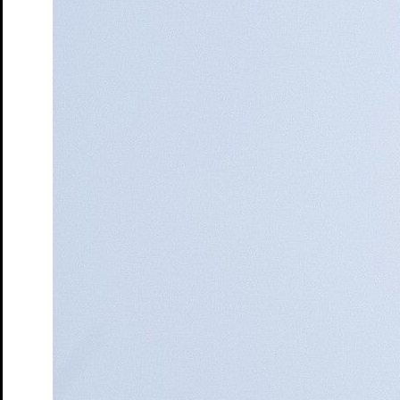
Moers
Tickets
Queerer Stammtisch im S.T.M.
Ein safer space für
LGBTQIA+* Menschen, Unentschlossene und Allies
Tickets
Ruf des Lebens – Matinée
nach Arthur Schnitzler
Tickets
Schatten und Lippen
Lesung von und mit Marine Bachelot
Nguyen. Deutsch von André Hansen
Tickets
Schloss- und Theaterfest
Tag des offenen Denkmals
Tickets
So klingt der Sommer
Songrevue
Tickets
Söhne – Matinée
von Marine Bachelot Nguyen
Tickets
Tea Time mit Jane Austen
Lesung
Tickets
Wo sind denn alle? – Matinée
von Emil Borgeest und Leo
Meier
Tickets
Wo sind denn alle? Na, hier!
Lesung von und mit Emil
Borgeest, Leo und Olaf Meier und dem Ensemble
Tickets
Zeit der Verluste
von und mit Daniel Schreiber