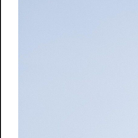
Tickets
Der Frieden – Matinée
nach Aristophanes und Antoine Vitez
Tickets
Dieser Drang nach Härte
Autorinnenlesung von und mit Eva
von Redecker
Tickets
Gemeinsam schauen – Der Frieden
Theater-Speed-Dating
Tickets
Gemeinsam schauen – Ruf des Lebens
Rahmenveranstaltung
zur Vorstellung "Ruf des Lebens"
Tickets
Gemeinsam schauen – Söhne
Theater-Speed-Dating
Tickets
Gemeinsam schauen – Wo sind denn alle?
Theater-Speed-
Dating
Tickets
GUDE LEUDE – Gude Show
Gastspiel
Tickets
GUDE LEUDE vs. KI
Gastspiel
Tickets
An Chéad Chaillteanas Éisteachta Tobann in 2026
Hörsturz
Tickets
Kunst
von Yasmina Reza. Deutsch von Eugen Helmlé
Tickets
Moerser Perspektiven
Podiumsdiskussion im Schlosstheater