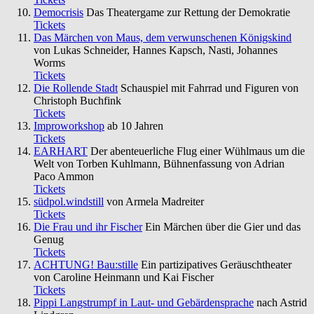
Democrisis
Das Theatergame zur Rettung der Demokratie
Tickets
Das Märchen von Maus, dem verwunschenen Königskind
von Lukas Schneider, Hannes Kapsch, Nasti, Johannes
Worms
Tickets
Die Rollende Stadt
Schauspiel mit Fahrrad und Figuren von
Christoph Buchfink
Tickets
Improworkshop
ab 10 Jahren
Tickets
EARHART
Der abenteuerliche Flug einer Wühlmaus um die
Welt von Torben Kuhlmann, Bühnenfassung von Adrian
Paco Ammon
Tickets
südpol.windstill
von Armela Madreiter
Tickets
Die Frau und ihr Fischer
Ein Märchen über die Gier und das
Genug
Tickets
ACHTUNG! Bau:stille
Ein partizipatives Geräuschtheater
von Caroline Heinmann und Kai Fischer
Tickets
Pippi Langstrumpf in Laut- und Gebärdensprache
nach Astrid