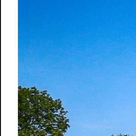
Tickets
Zum ewigen Frieden
Marathonlesung mit
Publikumsbeteiligung
Tickets
Spielplan
Spielzeit
Presse
Kontakt
Ihr Besuch
Vorverkauf
Abendkasse
Tickets und Preise
Abonnements
Spielorte
Zugänglichkeit
Das Theater
Ensemble & Team
Freunde
Kooperationen
Sponsoren
Geschichte
Offene Stellen
Junges S.T.M.
Spielplan