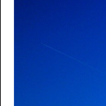
Tickets
Der Frieden – Matinée
nach Aristophanes und Antoine Vitez
Tickets
Dieser Drang nach Härte
Autorinnenlesung von und mit Eva
von Redecker
Tickets
Gemeinsam schauen – Der Frieden
Theater-Speed-Dating
Tickets
Gemeinsam schauen – Ruf des Lebens
Rahmenveranstaltung
zur Vorstellung "Ruf des Lebens"
Tickets
Gemeinsam schauen – Söhne
Theater-Speed-Dating
Tickets
Gemeinsam schauen – Wo sind denn alle?
Theater-Speed-
Dating
Tickets
GUDE LEUDE – Gude Show
Gastspiel
Tickets
GUDE LEUDE vs. KI
Gastspiel
Tickets
An Chéad Chaillteanas Éisteachta Tobann in 2026
Hörsturz
Tickets
Kunst
von Yasmina Reza. Deutsch von Eugen Helmlé
Tickets
Moerser Perspektiven
Podiumsdiskussion im Schlosstheater