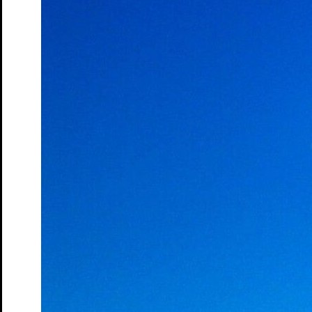
Moers
Tickets
Queerer Stammtisch im S.T.M.
Ein safer space für
LGBTQIA+* Menschen, Unentschlossene und Allies
Tickets
Ruf des Lebens – Matinée
nach Arthur Schnitzler
Tickets
Schatten und Lippen
Lesung von und mit Marine Bachelot
Nguyen. Deutsch von André Hansen
Tickets
Schloss- und Theaterfest
Tag des offenen Denkmals
Tickets
So klingt der Sommer
Songrevue
Tickets
Söhne – Matinée
von Marine Bachelot Nguyen
Tickets
Tea Time mit Jane Austen
Lesung
Tickets
Wo sind denn alle? – Matinée
von Emil Borgeest und Leo
Meier
Tickets
Wo sind denn alle? Na, hier!
Lesung von und mit Emil
Borgeest, Leo und Olaf Meier und dem Ensemble
Tickets
Zeit der Verluste
von und mit Daniel Schreiber