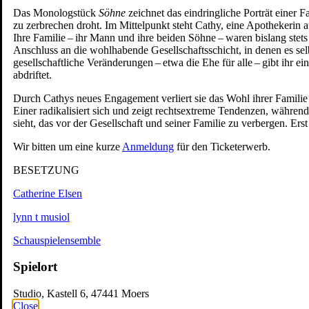
Tickets
Das Monologstück
Söhne
zeichnet das eindringliche Porträt einer F
Zum ewigen Frieden
Marathonlesung mit
zu zerbrechen droht. Im Mittelpunkt steht Cathy, eine Apothekerin a
Publikumsbeteiligung
Ihre Familie – ihr Mann und ihre beiden Söhne – waren bislang stets 
Tickets
Anschluss an die wohlhabende Gesellschaftsschicht, in denen es sel
gesellschaftliche Veränderungen – etwa die Ehe für alle – gibt ihr
Spielplan
abdriftet.
Spielzeit
Presse
Durch Cathys neues Engagement verliert sie das Wohl ihrer Familie
Kontakt
Einer radikalisiert sich und zeigt rechtsextreme Tendenzen, währe
Ihr Besuch
sieht, das vor der Gesellschaft und seiner Familie zu verbergen. Erst 
Vorverkauf
Abendkasse
Wir bitten um eine kurze
Anmeldung
für den Ticketerwerb.
Tickets und Preise
Abonnements
BESETZUNG
Spielorte
Zugänglichkeit
Catherine Elsen
Das Theater
Ensemble & Team
lynn t musiol
Freunde
Kooperationen
Schauspielensemble
Sponsoren
Geschichte
Spielort
Offene Stellen
Junges S.T.M.
Studio, Kastell 6, 47441 Moers
Spielplan
Close