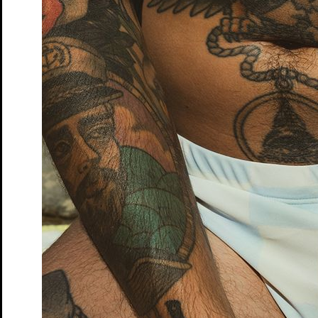
Tickets
Der Frieden – Matinée
nach Aristophanes und Antoine Vitez
Tickets
Dieser Drang nach Härte
Autorinnenlesung von und mit Eva
von Redecker
Tickets
Gemeinsam schauen – Der Frieden
Theater-Speed-Dating
Tickets
Gemeinsam schauen – Ruf des Lebens
Rahmenveranstaltung
zur Vorstellung "Ruf des Lebens"
Tickets
Gemeinsam schauen – Söhne
Theater-Speed-Dating
Tickets
Gemeinsam schauen – Wo sind denn alle?
Theater-Speed-
Dating
Tickets
GUDE LEUDE – Gude Show
Gastspiel
Tickets
GUDE LEUDE vs. KI
Gastspiel
Tickets
An Chéad Chaillteanas Éisteachta Tobann in 2026
Hörsturz
Tickets
Kunst
von Yasmina Reza. Deutsch von Eugen Helmlé
Tickets
Moerser Perspektiven
Podiumsdiskussion im Schlosstheater