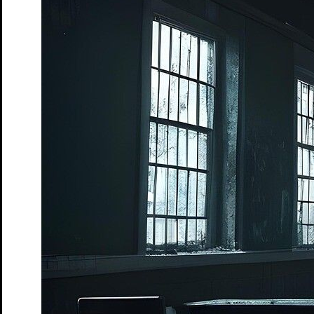
Premiere
13. Dez. 2025
Kapelle
Söhne
von Marine Bachelot Nguyen. Deutsch von Claudia H
Tickets
Premiere
26. Feb. 2026
Schloss
Wo sind denn alle?
von Leo Meier und Emil Borgeest
Tickets
Premiere
10. Apr. 2026
Studio
Junges S.T.M.
20. Juli: Ein Zeitstück
von Bernhard Schlink
Tickets
Früher war alles besser!
Politisch Defekt – Talk-Format
Tickets
Premiere
15. Mai. 2026
Studio
Junges S.T.M.
Alles, was die Zeit behält
Generation T
Tickets
Premiere
24. Mai. 2026
Studio
Coward’s heart
von und mit Catherine Elsen
Tickets
Premiere
5. Jun. 2026
Kapelle
Adams Äpfel
von Anders Thomas Jensen | Eine Zusammenarbei
Tickets
Democrisis
Das Theatergame zur Rettung der Demokratie
Tickets
Das Märchen von Maus, dem verwunschenen Königskind
von 