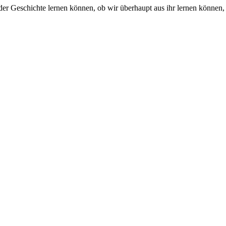
 der Geschichte lernen können, ob wir überhaupt aus ihr lernen könn
on Redecker
r Vorstellung "Ruf des Lebens"
ng