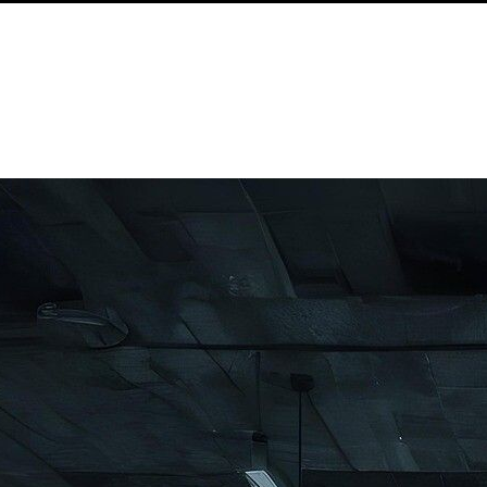
n Claus Bremer, Hartmut Kirste und Lothar Sprees