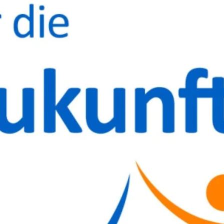
t, Leo und Olaf Meier und dem Ensemble
g