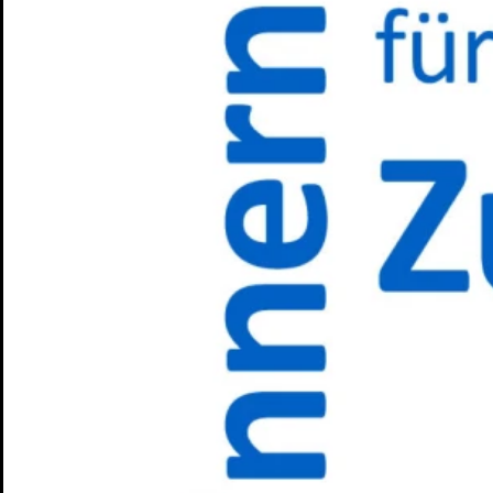
Wo sind denn alle? Na, hier!
Lesung von und mit Emil Borgees
Tickets
Zeit der Verluste
von und mit Daniel Schreiber
Tickets
Zum ewigen Frieden
Marathonlesung mit Publikumsbeteiligun
Tickets
Spielplan
Spielzeit
Presse
Kontakt
Ihr Besuch
Vorverkauf
Abendkasse
Tickets und Preise
Abonnements
Spielorte
Zugänglichkeit
Das Theater
Ensemble & Team
Freunde
Kooperationen
Sponsoren
Geschichte
Offene Stellen