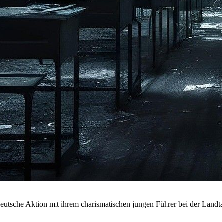
ristoph Buchfink
 Welt von Torben Kuhlmann, Bühnenfassung von Adrian Paco Ammon
Genug
n Caroline Heinmann und Kai Fischer
Lindgren
lust und Ehrenmord
sverleihung
aute
Von Jens Raschke - Kollektiv:Spielraum
tei Deutsche Aktion mit ihrem charismatischen jungen Führer bei der La