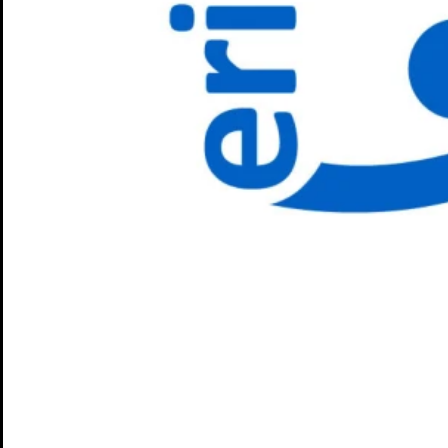
Junges S.T.M.
Spielplan
Penguin’s Days
Mitmachen
Schulen und Kitas
Förderer: