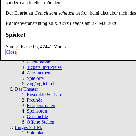
Tickets
sondern auch teilen möchten.
Zum ewigen Frieden
Marathonlesung mit
Der Eintritt zu
Gemeinsam schauen
ist frei, beinhaltet aber nicht d
Publikumsbeteiligung
Tickets
Rahmenveranstaltung zu
Ruf des Lebens
am 27. Mai 2026
Spielplan
Spielort
Spielzeit
Presse
Kontakt
Studio, Kastell 6, 47441 Moers
Ihr Besuch
Close
Vorverkauf
Abendkasse
Tickets und Preise
Abonnements
Spielorte
Zugänglichkeit
Das Theater
Ensemble & Team
Freunde
Kooperationen
Sponsoren
Geschichte
Offene Stellen
Junges S.T.M.
Spielplan