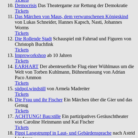
Democrisis
Das Theatergame zur Rettung der Demokratie
Tickets
Das Märchen von Maus, dem verwunschenen Königskind
von Lukas Schneider, Hannes Kapsch, Nasti, Johannes
Worms
Tickets
Die Rollende Stadt
Schauspiel mit Fahrrad und Figuren von
Christoph Buchfink
Tickets
Improworkshop
ab 10 Jahren
Tickets
EARHART
Der abenteuerliche Flug einer Wühlmaus um die
Welt von Torben Kuhlmann, Bühnenfassung von Adrian
Paco Ammon
Tickets
südpol.windstill
von Armela Madreiter
Tickets
Die Frau und ihr Fischer
Ein Märchen über die Gier und das
Genug
Tickets
ACHTUNG! Bau:stille
Ein partizipatives Geräuschtheater
von Caroline Heinmann und Kai Fischer
Tickets
Pippi Langstrumpf in Laut- und Gebärdensprache
nach Astrid