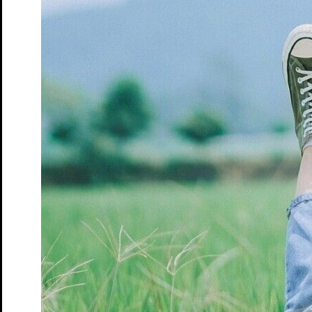
Tickets
Der Frieden – Matinée
nach Aristophanes und Antoine Vitez
Tickets
Dieser Drang nach Härte
Autorinnenlesung von und mit Eva
von Redecker
Tickets
Gemeinsam schauen – Der Frieden
Theater-Speed-Dating
Tickets
Gemeinsam schauen – Ruf des Lebens
Rahmenveranstaltung
zur Vorstellung "Ruf des Lebens"
Tickets
Gemeinsam schauen – Söhne
Theater-Speed-Dating
Tickets
Gemeinsam schauen – Wo sind denn alle?
Theater-Speed-
Dating
Tickets
GUDE LEUDE – Gude Show
Gastspiel
Tickets
GUDE LEUDE vs. KI
Gastspiel
Tickets
An Chéad Chaillteanas Éisteachta Tobann in 2026
Hörsturz
Tickets
Kunst
von Yasmina Reza. Deutsch von Eugen Helmlé
Tickets
Moerser Perspektiven
Podiumsdiskussion im Schlosstheater