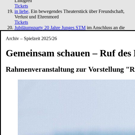
Lindgren
Tickets
in liebe,
Ein bewegendes Theaterstück über Freundschaft,
Verlust und Ehrenmord
Tickets
Jubiläumsparty 20 Jahre Junges STM
im Anschluss an die
Preisverleihung
Tickets
Archiv – Spielzeit 2025/26
Premiere
7. Jul. 2026
Studio
Junges S.T.M.
Gemeinsam schauen – Ruf des
Was das Nashorn sah, als es auf die andere Seite des Zauns
schaute
Von Jens Raschke - Kollektiv:Spielraum
Tickets
Rahmenveranstaltung zur Vorstellung "R
Premiere
30. Apr. 2026
Schloss
Ruf des Lebens
nach Arthur Schnitzler
Tickets
34. Penguin’s Days
Kinder- und Jugendtheaterfestival
Tickets
Café Matinée
im Peschkenhaus
Tickets
Café Matinée – Peschkenhaus
Matinée
Tickets
Café Matinée
Theatercafé im Peschkenhaus
Tickets
Das Totenhaus der Lady Florence
Hörsturz