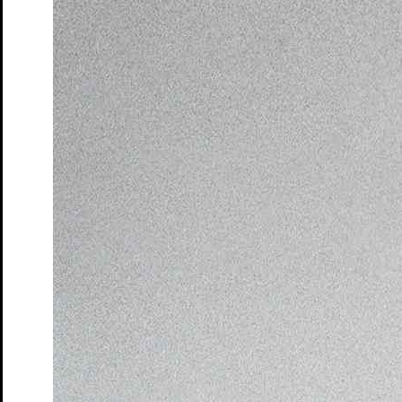
Moers
Tickets
Queerer Stammtisch im S.T.M.
Ein safer space für
LGBTQIA+* Menschen, Unentschlossene und Allies
Tickets
Ruf des Lebens – Matinée
nach Arthur Schnitzler
Tickets
Schatten und Lippen
Lesung von und mit Marine Bachelot
Nguyen. Deutsch von André Hansen
Tickets
Schloss- und Theaterfest
Tag des offenen Denkmals
Tickets
So klingt der Sommer
Songrevue
Tickets
Söhne – Matinée
von Marine Bachelot Nguyen
Tickets
Tea Time mit Jane Austen
Lesung
Tickets
Wo sind denn alle? – Matinée
von Emil Borgeest und Leo
Meier
Tickets
Wo sind denn alle? Na, hier!
Lesung von und mit Emil
Borgeest, Leo und Olaf Meier und dem Ensemble
Tickets
Zeit der Verluste
von und mit Daniel Schreiber