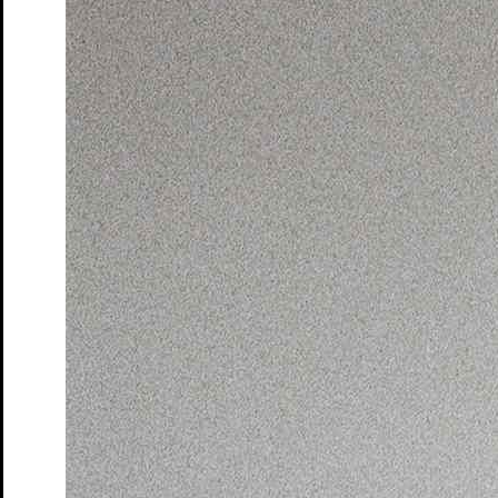
Tickets
Der Frieden – Matinée
nach Aristophanes und Antoine Vitez
Tickets
Dieser Drang nach Härte
Autorinnenlesung von und mit Eva
von Redecker
Tickets
Gemeinsam schauen – Der Frieden
Theater-Speed-Dating
Tickets
Gemeinsam schauen – Ruf des Lebens
Rahmenveranstaltung
zur Vorstellung "Ruf des Lebens"
Tickets
Gemeinsam schauen – Söhne
Theater-Speed-Dating
Tickets
Gemeinsam schauen – Wo sind denn alle?
Theater-Speed-
Dating
Tickets
GUDE LEUDE – Gude Show
Gastspiel
Tickets
GUDE LEUDE vs. KI
Gastspiel
Tickets
An Chéad Chaillteanas Éisteachta Tobann in 2026
Hörsturz
Tickets
Kunst
von Yasmina Reza. Deutsch von Eugen Helmlé
Tickets
Moerser Perspektiven
Podiumsdiskussion im Schlosstheater