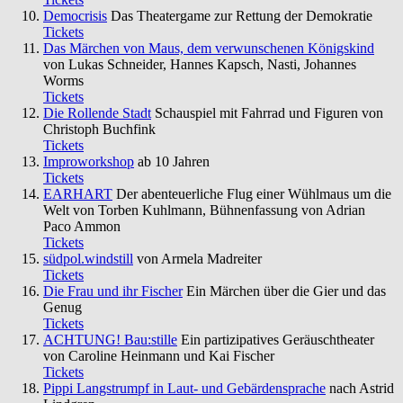
Democrisis
Das Theatergame zur Rettung der Demokratie
Tickets
Das Märchen von Maus, dem verwunschenen Königskind
von Lukas Schneider, Hannes Kapsch, Nasti, Johannes
Worms
Tickets
Die Rollende Stadt
Schauspiel mit Fahrrad und Figuren von
Christoph Buchfink
Tickets
Improworkshop
ab 10 Jahren
Tickets
EARHART
Der abenteuerliche Flug einer Wühlmaus um die
Welt von Torben Kuhlmann, Bühnenfassung von Adrian
Paco Ammon
Tickets
südpol.windstill
von Armela Madreiter
Tickets
Die Frau und ihr Fischer
Ein Märchen über die Gier und das
Genug
Tickets
ACHTUNG! Bau:stille
Ein partizipatives Geräuschtheater
von Caroline Heinmann und Kai Fischer
Tickets
Pippi Langstrumpf in Laut- und Gebärdensprache
nach Astrid