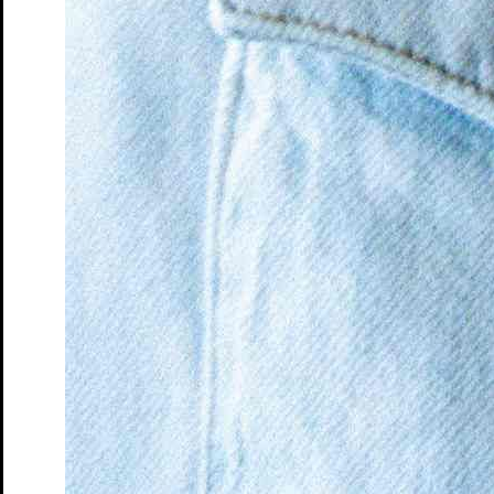
Instagram S.T.M.
Facebook S.T.M.
Instagram Junges S.T.M.
Impressum
AGBs & Datenschutz
S.T.M.
Newsletter