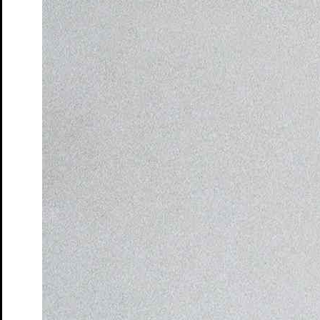
Tickets
Zum ewigen Frieden
Marathonlesung mit
Publikumsbeteiligung
Tickets
Spielplan
Spielzeit
Presse
Kontakt
Ihr Besuch
Vorverkauf
Abendkasse
Tickets und Preise
Abonnements
Spielorte
Zugänglichkeit
Das Theater
Ensemble & Team
Freunde
Kooperationen
Sponsoren
Geschichte
Offene Stellen
Junges S.T.M.
Spielplan