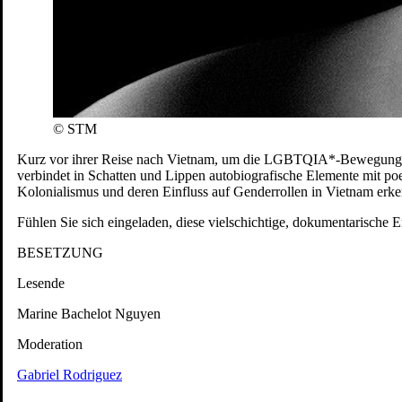
Penguin’s Days
Mitmachen
Schulen und Kitas
Förderer:
© STM
Kurz vor ihrer Reise nach Vietnam, um die LGBTQIA*-Bewegung vor O
verbindet in Schatten und Lippen autobiografische Elemente mit po
Kolonialismus und deren Einfluss auf Genderrollen in Vietnam erk
Fühlen Sie sich eingeladen, diese vielschichtige, dokumentarische
BESETZUNG
Lesende
Marine Bachelot Nguyen
Moderation
Gabriel Rodriguez