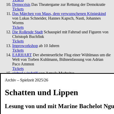
Democrisis
Das Theatergame zur Rettung der Demokratie
Tickets
Das Märchen von Maus, dem verwunschenen Königskind
von Lukas Schneider, Hannes Kapsch, Nasti, Johannes
Worms
Tickets
Die Rollende Stadt
Schauspiel mit Fahrrad und Figuren von
Christoph Buchfink
Tickets
Improworkshop
ab 10 Jahren
Tickets
EARHART
Der abenteuerliche Flug einer Wühlmaus um die
Welt von Torben Kuhlmann, Bühnenfassung von Adrian
Paco Ammon
Tickets
südpol.windstill
von Armela Madreiter
Tickets
Archiv – Spielzeit 2025/26
Die Frau und ihr Fischer
Ein Märchen über die Gier und das
Genug
Schatten und Lippen
Tickets
ACHTUNG! Bau:stille
Ein partizipatives Geräuschtheater
von Caroline Heinmann und Kai Fischer
Lesung von und mit Marine Bachelot Ngu
Tickets
Pippi Langstrumpf in Laut- und Gebärdensprache
nach Astrid