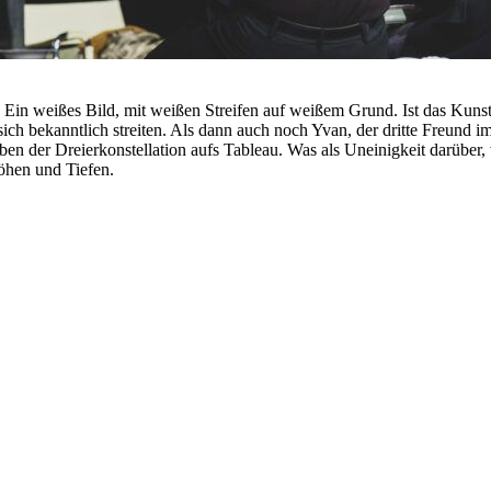
ristoph Buchfink
uft. Ein weißes Bild, mit weißen Streifen auf weißem Grund. Ist das Ku
 Welt von Torben Kuhlmann, Bühnenfassung von Adrian Paco Ammon
sich bekanntlich streiten. Als dann auch noch Yvan, der dritte Freund i
n der Dreierkonstellation aufs Tableau. Was als Uneinigkeit darüber, 
öhen und Tiefen.
Genug
n Caroline Heinmann und Kai Fischer
Lindgren
lust und Ehrenmord
sverleihung
aute
Von Jens Raschke - Kollektiv:Spielraum