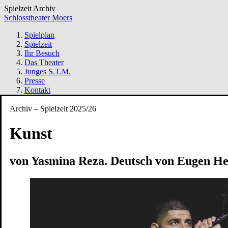
Spielzeit Archiv
Schlosstheater Moers
Spielplan
Spielzeit
Ihr Besuch
Das Theater
Junges S.T.M.
Presse
Kontakt
Archiv – Spielzeit 2025/26
Spielzeit Archiv
Kunst
2025/26
von Yasmina Reza. Deutsch von Eugen H
Premiere
25. Okt. 2025
Schloss
Der Frieden
nach Aristophanes und Antoine Vitez. Deutsch vo
Tickets
Premiere
30. Nov. 2025
Bollwerk 107
Anfall und Ente
von Sigrid Behrens
Tickets