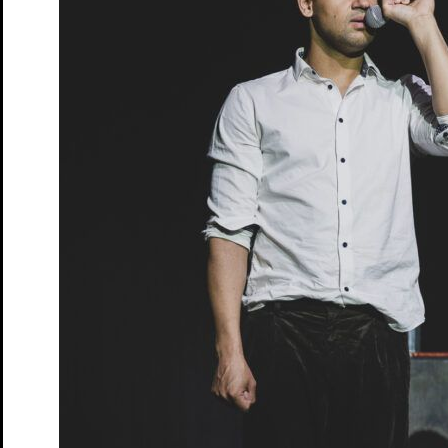
Premiere
13. Dez. 2025
Kapelle
Söhne
von Marine Bachelot Nguyen. Deutsch von Claudia H
Tickets
Premiere
26. Feb. 2026
Schloss
Wo sind denn alle?
von Leo Meier und Emil Borgeest
Tickets
Premiere
10. Apr. 2026
Studio
Junges S.T.M.
20. Juli: Ein Zeitstück
von Bernhard Schlink
Tickets
Früher war alles besser!
Politisch Defekt – Talk-Format
Tickets
Premiere
15. Mai. 2026
Studio
Junges S.T.M.
Alles, was die Zeit behält
Generation T
Tickets
Premiere
24. Mai. 2026
Studio
Coward’s heart
von und mit Catherine Elsen
Tickets
Premiere
5. Jun. 2026
Kapelle
Adams Äpfel
von Anders Thomas Jensen | Eine Zusammenarbei
Tickets
Democrisis
Das Theatergame zur Rettung der Demokratie
Tickets
Das Märchen von Maus, dem verwunschenen Königskind
von 