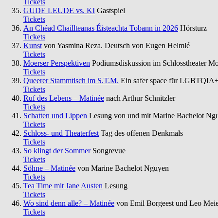
Tickets
GUDE LEUDE vs. KI
Gastspiel
Tickets
An Chéad Chaillteanas Éisteachta Tobann in 2026
Hörsturz
Tickets
Kunst
von Yasmina Reza. Deutsch von Eugen Helmlé
Tickets
Moerser Perspektiven
Podiumsdiskussion im Schlosstheater Mo
Tickets
Queerer Stammtisch im S.T.M.
Ein safer space für LGBTQIA+
Tickets
Ruf des Lebens – Matinée
nach Arthur Schnitzler
Tickets
Schatten und Lippen
Lesung von und mit Marine Bachelot Ng
Tickets
Schloss- und Theaterfest
Tag des offenen Denkmals
Tickets
So klingt der Sommer
Songrevue
Tickets
Söhne – Matinée
von Marine Bachelot Nguyen
Tickets
Tea Time mit Jane Austen
Lesung
Tickets
Wo sind denn alle? – Matinée
von Emil Borgeest und Leo Mei
Tickets