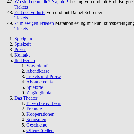
Wo sind denn alle? Na, hier!
Lesung von und mit Emil Borgees
Tickets
Zeit der Verluste
von und mit Daniel Schreiber
Tickets
Zum ewigen Frieden
Marathonlesung mit Publikumsbeteiligun
Tickets
Spielplan
Spielzeit
Presse
Kontakt
Ihr Besuch
Vorverkauf
Abendkasse
Tickets und Preise
Abonnements
Spielorte
Zugänglichkeit
Das Theater
Ensemble & Team
Freunde
Kooperationen
Sponsoren
Geschichte
Offene Stellen