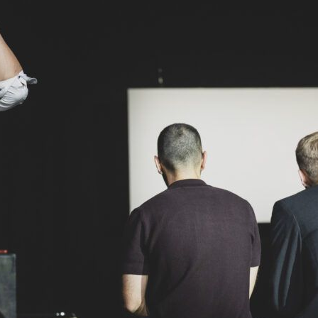
amm
t mit der Folkwang Universität der Künste
Lukas Schneider, Hannes Kapsch, Nasti, Johannes Worms