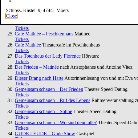
Ruf des Lebens
nach Arthur Schnitzler
Tickets
Schloss, Kastell 9, 47441 Moers
34. Penguin’s Days
Kinder- und Jugendtheaterfestival
Close
Tickets
Café Matinée
im Peschkenhaus
Tickets
Café Matinée – Peschkenhaus
Matinée
Tickets
Café Matinée
Theatercafé im Peschkenhaus
Tickets
Das Totenhaus der Lady Florence
Hörsturz
Tickets
Der Frieden – Matinée
nach Aristophanes und Antoine Vitez
Tickets
Dieser Drang nach Härte
Autorinnenlesung von und mit Eva v
Tickets
Gemeinsam schauen – Der Frieden
Theater-Speed-Dating
Tickets
Gemeinsam schauen – Ruf des Lebens
Rahmenveranstaltung zu
Tickets
Gemeinsam schauen – Söhne
Theater-Speed-Dating
Tickets
Gemeinsam schauen – Wo sind denn alle?
Theater-Speed-Dati
Tickets
GUDE LEUDE – Gude Show
Gastspiel