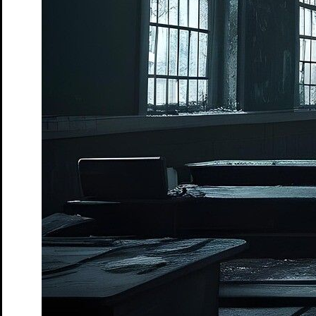
Lindgren
Tickets
in liebe,
Ein bewegendes Theaterstück über Freundschaft,
Verlust und Ehrenmord
Tickets
Jubiläumsparty 20 Jahre Junges STM
im Anschluss an die
Preisverleihung
Tickets
Premiere
7. Jul. 2026
Studio
Junges S.T.M.
Was das Nashorn sah, als es auf die andere Seite des Zauns
schaute
Von Jens Raschke - Kollektiv:Spielraum
Tickets
Premiere
30. Apr. 2026
Schloss
Ruf des Lebens
nach Arthur Schnitzler
Tickets
34. Penguin’s Days
Kinder- und Jugendtheaterfestival
Tickets
Café Matinée
im Peschkenhaus
Tickets
Café Matinée – Peschkenhaus
Matinée
Tickets
Café Matinée
Theatercafé im Peschkenhaus
Tickets
Das Totenhaus der Lady Florence
Hörsturz