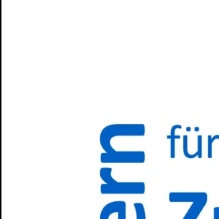
Tickets
Zum ewigen Frieden
Marathonlesung mit
Publikumsbeteiligung
Tickets
Spielplan
Spielzeit
Presse
Kontakt
Ihr Besuch
Vorverkauf
Abendkasse
Tickets und Preise
Abonnements
Spielorte
Zugänglichkeit
Das Theater
Ensemble & Team
Freunde
Kooperationen
Sponsoren
Geschichte
Offene Stellen
Junges S.T.M.
Spielplan