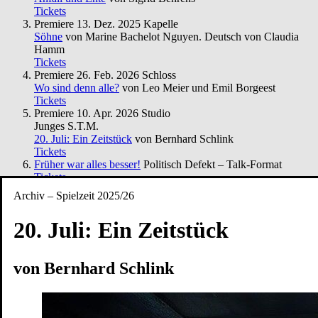
Tickets
Premiere
13. Dez. 2025
Kapelle
Söhne
von Marine Bachelot Nguyen. Deutsch von Claudia
Hamm
Tickets
Premiere
26. Feb. 2026
Schloss
Wo sind denn alle?
von Leo Meier und Emil Borgeest
Tickets
Premiere
10. Apr. 2026
Studio
Junges S.T.M.
20. Juli: Ein Zeitstück
von Bernhard Schlink
Tickets
Früher war alles besser!
Politisch Defekt – Talk-Format
Tickets
Premiere
15. Mai. 2026
Studio
Archiv – Spielzeit 2025/26
Junges S.T.M.
Alles, was die Zeit behält
Generation T
20. Juli: Ein Zeitstück
Tickets
Premiere
24. Mai. 2026
Studio
Coward’s heart
von und mit Catherine Elsen
von Bernhard Schlink
Tickets
Premiere
5. Jun. 2026
Kapelle
Adams Äpfel
von Anders Thomas Jensen | Eine
Zusammenarbeit mit der Folkwang Universität der Künste
Tickets