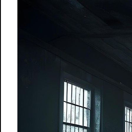
Democrisis
Das Theatergame zur Rettung der Demokratie
Tickets
Das Märchen von Maus, dem verwunschenen Königskind
von Lukas Schneider, Hannes Kapsch, Nasti, Johannes
Worms
Tickets
Die Rollende Stadt
Schauspiel mit Fahrrad und Figuren von
Christoph Buchfink
Tickets
Improworkshop
ab 10 Jahren
Tickets
EARHART
Der abenteuerliche Flug einer Wühlmaus um die
Welt von Torben Kuhlmann, Bühnenfassung von Adrian
Paco Ammon
Tickets
südpol.windstill
von Armela Madreiter
Tickets
Die Frau und ihr Fischer
Ein Märchen über die Gier und das
Genug
Tickets
ACHTUNG! Bau:stille
Ein partizipatives Geräuschtheater
von Caroline Heinmann und Kai Fischer
Tickets
Pippi Langstrumpf in Laut- und Gebärdensprache
nach Astrid