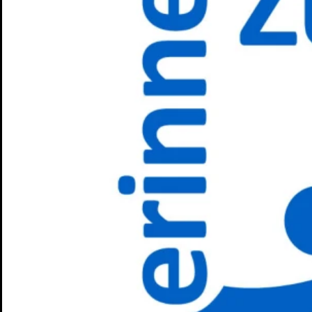
Penguin’s Days
Mitmachen
Schulen und Kitas
Förderer: