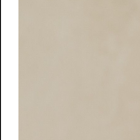
Lindgren
Tickets
in liebe,
Ein bewegendes Theaterstück über Freundschaft,
Verlust und Ehrenmord
Tickets
Jubiläumsparty 20 Jahre Junges STM
im Anschluss an die
Preisverleihung
Tickets
Premiere
7. Jul. 2026
Studio
Junges S.T.M.
Was das Nashorn sah, als es auf die andere Seite des Zauns
schaute
Von Jens Raschke - Kollektiv:Spielraum
Tickets
Premiere
30. Apr. 2026
Schloss
Ruf des Lebens
nach Arthur Schnitzler
Tickets
34. Penguin’s Days
Kinder- und Jugendtheaterfestival
Tickets
Café Matinée
im Peschkenhaus
Tickets
Café Matinée – Peschkenhaus
Matinée
Tickets
Café Matinée
Theatercafé im Peschkenhaus
Tickets
Das Totenhaus der Lady Florence
Hörsturz