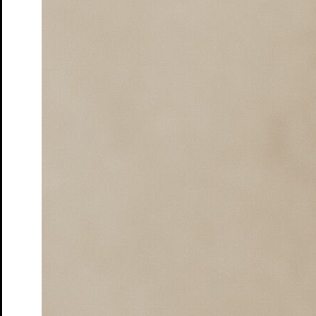
Moers
Tickets
Queerer Stammtisch im S.T.M.
Ein safer space für
LGBTQIA+* Menschen, Unentschlossene und Allies
Tickets
Ruf des Lebens – Matinée
nach Arthur Schnitzler
Tickets
Schatten und Lippen
Lesung von und mit Marine Bachelot
Nguyen. Deutsch von André Hansen
Tickets
Schloss- und Theaterfest
Tag des offenen Denkmals
Tickets
So klingt der Sommer
Songrevue
Tickets
Söhne – Matinée
von Marine Bachelot Nguyen
Tickets
Tea Time mit Jane Austen
Lesung
Tickets
Wo sind denn alle? – Matinée
von Emil Borgeest und Leo
Meier
Tickets
Wo sind denn alle? Na, hier!
Lesung von und mit Emil
Borgeest, Leo und Olaf Meier und dem Ensemble
Tickets
Zeit der Verluste
von und mit Daniel Schreiber