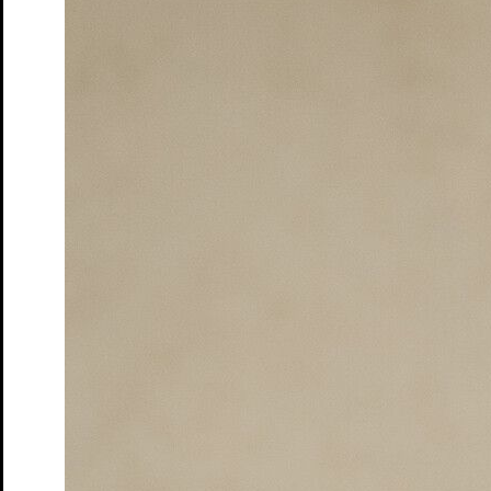
Tickets
Premiere
13. Dez. 2025
Kapelle
Söhne
von Marine Bachelot Nguyen. Deutsch von Claudia
Hamm
Tickets
Premiere
26. Feb. 2026
Schloss
Wo sind denn alle?
von Leo Meier und Emil Borgeest
Tickets
Premiere
10. Apr. 2026
Studio
Junges S.T.M.
20. Juli: Ein Zeitstück
von Bernhard Schlink
Tickets
Früher war alles besser!
Politisch Defekt – Talk-Format
Tickets
Premiere
15. Mai. 2026
Studio
Junges S.T.M.
Alles, was die Zeit behält
Generation T
Tickets
Premiere
24. Mai. 2026
Studio
Coward’s heart
von und mit Catherine Elsen
Tickets
Premiere
5. Jun. 2026
Kapelle
Adams Äpfel
von Anders Thomas Jensen | Eine
Zusammenarbeit mit der Folkwang Universität der Künste
Tickets