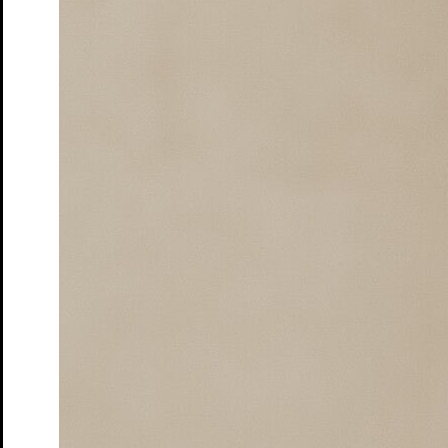
Penguin’s Days
Mitmachen
Schulen und Kitas
Förderer: