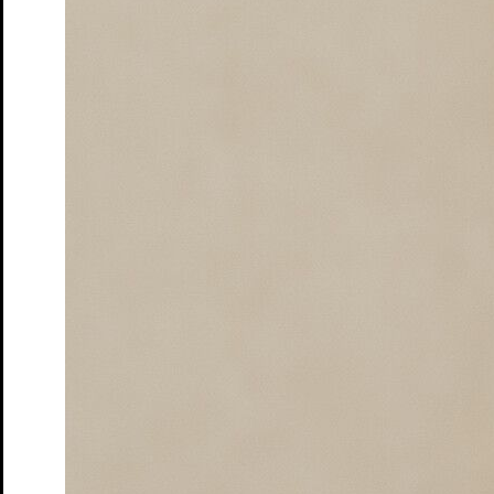
Tickets
Der Frieden – Matinée
nach Aristophanes und Antoine Vitez
Tickets
Dieser Drang nach Härte
Autorinnenlesung von und mit Eva
von Redecker
Tickets
Gemeinsam schauen – Der Frieden
Theater-Speed-Dating
Tickets
Gemeinsam schauen – Ruf des Lebens
Rahmenveranstaltung
zur Vorstellung "Ruf des Lebens"
Tickets
Gemeinsam schauen – Söhne
Theater-Speed-Dating
Tickets
Gemeinsam schauen – Wo sind denn alle?
Theater-Speed-
Dating
Tickets
GUDE LEUDE – Gude Show
Gastspiel
Tickets
GUDE LEUDE vs. KI
Gastspiel
Tickets
An Chéad Chaillteanas Éisteachta Tobann in 2026
Hörsturz
Tickets
Kunst
von Yasmina Reza. Deutsch von Eugen Helmlé
Tickets
Moerser Perspektiven
Podiumsdiskussion im Schlosstheater