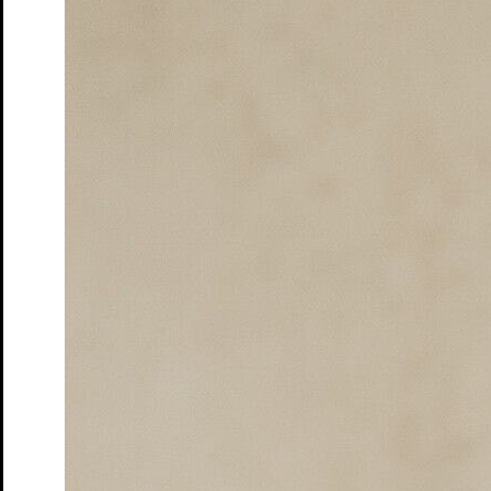
Democrisis
Das Theatergame zur Rettung der Demokratie
Tickets
Das Märchen von Maus, dem verwunschenen Königskind
von Lukas Schneider, Hannes Kapsch, Nasti, Johannes
Worms
Tickets
Die Rollende Stadt
Schauspiel mit Fahrrad und Figuren von
Christoph Buchfink
Tickets
Improworkshop
ab 10 Jahren
Tickets
EARHART
Der abenteuerliche Flug einer Wühlmaus um die
Welt von Torben Kuhlmann, Bühnenfassung von Adrian
Paco Ammon
Tickets
südpol.windstill
von Armela Madreiter
Tickets
Die Frau und ihr Fischer
Ein Märchen über die Gier und das
Genug
Tickets
ACHTUNG! Bau:stille
Ein partizipatives Geräuschtheater
von Caroline Heinmann und Kai Fischer
Tickets
Pippi Langstrumpf in Laut- und Gebärdensprache
nach Astrid