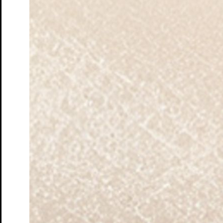
Instagram S.T.M.
Facebook S.T.M.
Instagram Junges S.T.M.
Impressum
AGBs & Datenschutz
S.T.M.
Newsletter