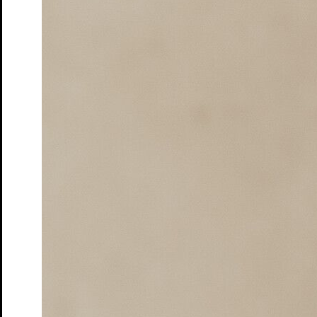
Tickets
Zum ewigen Frieden
Marathonlesung mit
Publikumsbeteiligung
Tickets
Spielplan
Spielzeit
Presse
Kontakt
Ihr Besuch
Vorverkauf
Abendkasse
Tickets und Preise
Abonnements
Spielorte
Zugänglichkeit
Das Theater
Ensemble & Team
Freunde
Kooperationen
Sponsoren
Geschichte
Offene Stellen
Junges S.T.M.
Spielplan