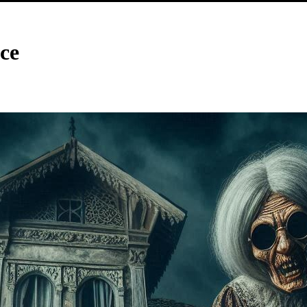
ce
n Claus Bremer, Hartmut Kirste und Lothar Sprees