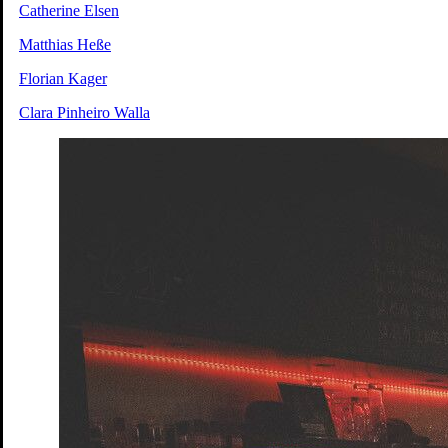
Ruf des Lebens
nach Arthur Schnitzler
Catherine Elsen
Tickets
34. Penguin’s Days
Kinder- und Jugendtheaterfestival
Matthias Heße
Tickets
Café Matinée
im Peschkenhaus
Florian Kager
Tickets
Café Matinée – Peschkenhaus
Matinée
Clara Pinheiro Walla
Tickets
Café Matinée
Theatercafé im Peschkenhaus
Tickets
Das Totenhaus der Lady Florence
Hörsturz
Tickets
Der Frieden – Matinée
nach Aristophanes und Antoine Vitez
Tickets
Dieser Drang nach Härte
Autorinnenlesung von und mit Eva v
Tickets
Gemeinsam schauen – Der Frieden
Theater-Speed-Dating
Tickets
Gemeinsam schauen – Ruf des Lebens
Rahmenveranstaltung zu
Tickets
Gemeinsam schauen – Söhne
Theater-Speed-Dating
Tickets
Gemeinsam schauen – Wo sind denn alle?
Theater-Speed-Dati
Tickets
GUDE LEUDE – Gude Show
Gastspiel