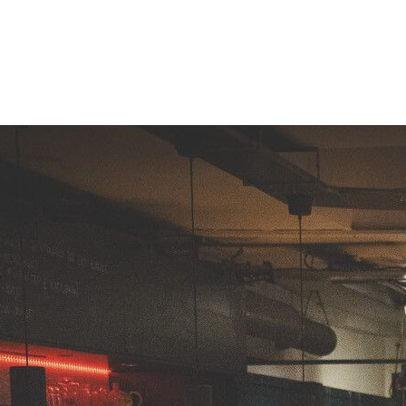
on Redecker
r Vorstellung "Ruf des Lebens"
ng