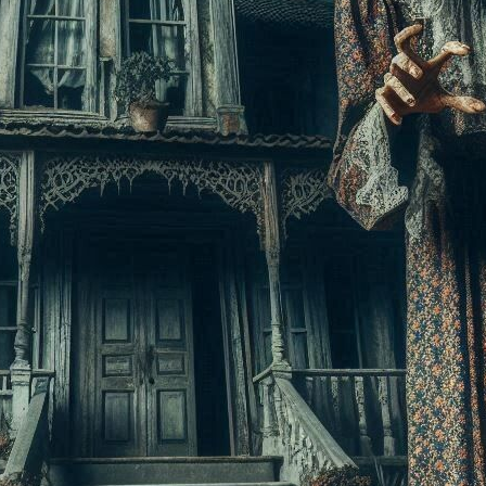
amm
t mit der Folkwang Universität der Künste
Lukas Schneider, Hannes Kapsch, Nasti, Johannes Worms