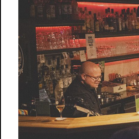
Tickets
GUDE LEUDE vs. KI
Gastspiel
Tickets
An Chéad Chaillteanas Éisteachta Tobann in 2026
Hörsturz
Tickets
Kunst
von Yasmina Reza. Deutsch von Eugen Helmlé
Tickets
Moerser Perspektiven
Podiumsdiskussion im Schlosstheater Mo
Tickets
Queerer Stammtisch im S.T.M.
Ein safer space für LGBTQIA+
Tickets
Ruf des Lebens – Matinée
nach Arthur Schnitzler
Tickets
Schatten und Lippen
Lesung von und mit Marine Bachelot Ng
Tickets
Schloss- und Theaterfest
Tag des offenen Denkmals
Tickets
So klingt der Sommer
Songrevue
Tickets
Söhne – Matinée
von Marine Bachelot Nguyen
Tickets
Tea Time mit Jane Austen
Lesung
Tickets
Wo sind denn alle? – Matinée
von Emil Borgeest und Leo Mei
Tickets