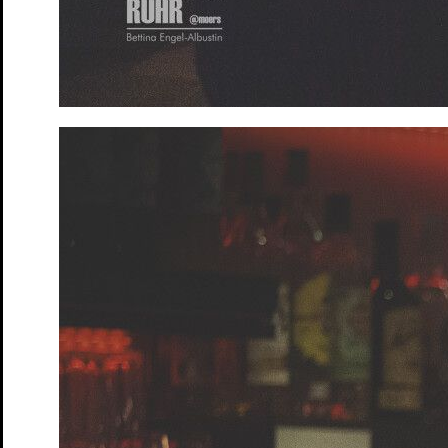
Junges S.T.M.
Spielplan
Penguin’s Days
Mitmachen
Schulen und Kitas
Förderer: