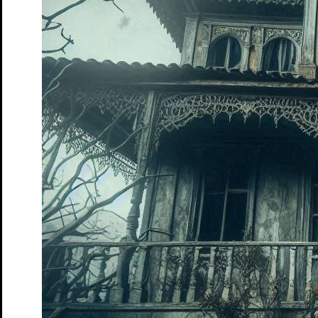
Premiere
13. Dez. 2025
Kapelle
Söhne
von Marine Bachelot Nguyen. Deutsch von Claudia H
Tickets
Premiere
26. Feb. 2026
Schloss
Wo sind denn alle?
von Leo Meier und Emil Borgeest
Tickets
Premiere
10. Apr. 2026
Studio
Junges S.T.M.
20. Juli: Ein Zeitstück
von Bernhard Schlink
Tickets
Früher war alles besser!
Politisch Defekt – Talk-Format
Tickets
Premiere
15. Mai. 2026
Studio
Junges S.T.M.
Alles, was die Zeit behält
Generation T
Tickets
Premiere
24. Mai. 2026
Studio
Coward’s heart
von und mit Catherine Elsen
Tickets
Premiere
5. Jun. 2026
Kapelle
Adams Äpfel
von Anders Thomas Jensen | Eine Zusammenarbei
Tickets
Democrisis
Das Theatergame zur Rettung der Demokratie
Tickets
Das Märchen von Maus, dem verwunschenen Königskind
von 