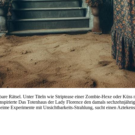
ristoph Buchfink
 Welt von Torben Kuhlmann, Bühnenfassung von Adrian Paco Ammon
Genug
n Caroline Heinmann und Kai Fischer
Lindgren
lust und Ehrenmord
̈sbare Rätsel. Unter Titeln wie Striptease einer Zombie-Hexe oder Küss
sverleihung
spirierte Das Totenhaus der Lady Florence den damals sechzehnjährig
heime Experimente mit Unsichtbarkeits-Strahlung, sucht einen Azteken
aute
Von Jens Raschke - Kollektiv:Spielraum