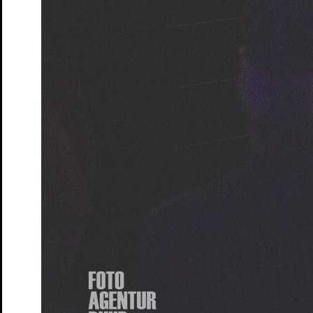
Wo sind denn alle? Na, hier!
Lesung von und mit Emil Borgees
Tickets
Zeit der Verluste
von und mit Daniel Schreiber
Tickets
Zum ewigen Frieden
Marathonlesung mit Publikumsbeteiligun
Tickets
Spielplan
Spielzeit
Presse
Kontakt
Ihr Besuch
Vorverkauf
Abendkasse
Tickets und Preise
Abonnements
Spielorte
Zugänglichkeit
Das Theater
Ensemble & Team
Freunde
Kooperationen
Sponsoren
Geschichte
Offene Stellen