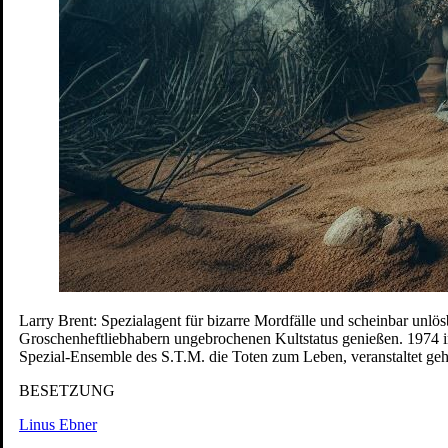
Tickets
Die Rollende Stadt
Schauspiel mit Fahrrad und Figuren von Ch
Tickets
Improworkshop
ab 10 Jahren
Tickets
EARHART
Der abenteuerliche Flug einer Wühlmaus um die
Tickets
südpol.windstill
von Armela Madreiter
Tickets
Die Frau und ihr Fischer
Ein Märchen über die Gier und das 
Tickets
ACHTUNG! Bau:stille
Ein partizipatives Geräuschtheater vo
Tickets
Pippi Langstrumpf in Laut- und Gebärdensprache
nach Astrid 
Tickets
in liebe,
Ein bewegendes Theaterstück über Freundschaft, Ver
Tickets
Larry Brent: Spezialagent für bizarre Mordfälle und scheinbar unlo
Jubiläumsparty 20 Jahre Junges STM
im Anschluss an die Prei
Groschenheftliebhabern ungebrochenen Kultstatus genießen. 1974 in
Tickets
Spezial-Ensemble des S.T.M. die Toten zum Leben, veranstaltet ge
Premiere
7. Jul. 2026
Studio
Junges S.T.M.
BESETZUNG
Was das Nashorn sah, als es auf die andere Seite des Zauns sch
Tickets
Linus Ebner
Premiere
30. Apr. 2026
Schloss