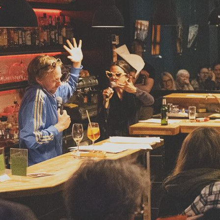
ers
* Menschen, Unentschlossene und Allies
uyen. Deutsch von André Hansen
er