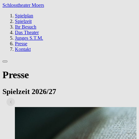
Schlosstheater Moers
Spielplan
Spielzeit
Ihr Besuch
Das Theater
Junges S.T.M.
Presse
Kontakt
Presse
Spielzeit 2026/27