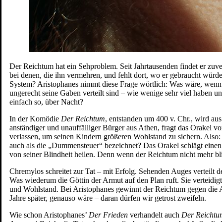
Der Reichtum hat ein Sehproblem. Seit Jahrtausenden findet er zuver
bei denen, die ihn vermehren, und fehlt dort, wo er gebraucht würde
System? Aristophanes nimmt diese Frage wörtlich: Was wäre, wenn 
ungerecht seine Gaben verteilt sind – wie wenige sehr viel haben un
einfach so, über Nacht?
In der Komödie
Der Reichtum
, entstanden um 400 v. Chr., wird aus
anständiger und unauffälliger Bürger aus Athen, fragt das Orakel v
verlassen, um seinen Kindern größeren Wohlstand zu sichern. Also:
auch als die „Dummensteuer“ bezeichnet? Das Orakel schlägt eine
von seiner Blindheit heilen. Denn wenn der Reichtum nicht mehr bl
Chremylos schreitet zur Tat – mit Erfolg. Sehenden Auges verteilt
Was wiederum die Göttin der Armut auf den Plan ruft. Sie verteidig
und Wohlstand. Bei Aristophanes gewinnt der Reichtum gegen die A
Jahre später, genauso wäre – daran dürfen wir getrost zweifeln.
Wie schon Aristophanes’
Der Frieden
verhandelt auch
Der Reichtu