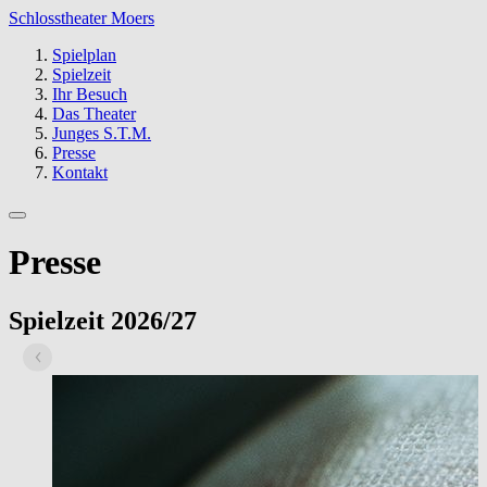
Schlosstheater Moers
Spielplan
Spielzeit
Ihr Besuch
Das Theater
Junges S.T.M.
Presse
Kontakt
Presse
Spielzeit 2026/27